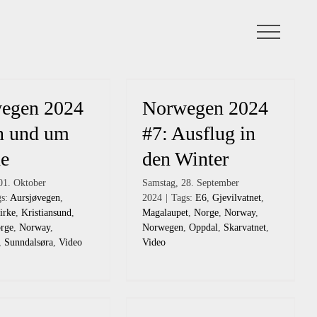
egen 2024
Norwegen 2024
In und um
#7: Ausflug in
e
den Winter
01. Oktober
Samstag, 28. September
gs:
Aursjøvegen
,
2024
|
Tags:
E6
,
Gjevilvatnet
,
irke
,
Kristiansund
,
Magalaupet
,
Norge
,
Norway
,
rge
,
Norway
,
Norwegen
,
Oppdal
,
Skarvatnet
,
,
Sunndalsøra
,
Video
Video