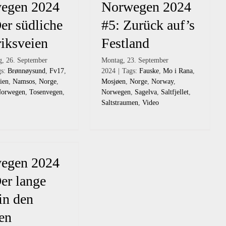
egen 2024
Norwegen 2024
er südliche
#5: Zurück auf’s
iksveien
Festland
g, 26. September
Montag, 23. September
gs:
Brønnøysund
,
Fv17
,
2024
|
Tags:
Fauske
,
Mo i Rana
,
ien
,
Namsos
,
Norge
,
Mosjøen
,
Norge
,
Norway
,
orwegen
,
Tosenvegen
,
Norwegen
,
Sagelva
,
Saltfjellet
,
Saltstraumen
,
Video
egen 2024
er lange
in den
en