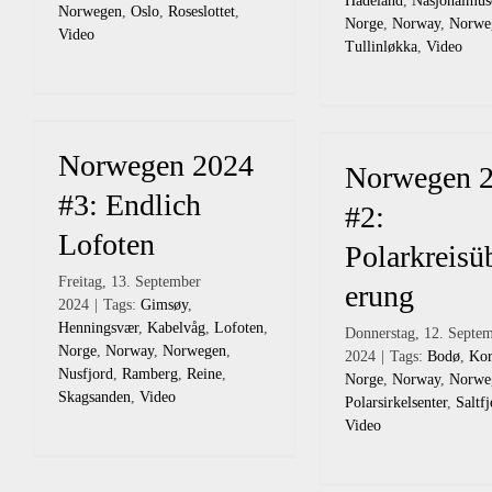
Hadeland
,
Nasjonalmus
Norwegen
,
Oslo
,
Roseslottet
,
Norge
,
Norway
,
Norwe
Video
Tullinløkka
,
Video
Norwegen 2024
Norwegen 
#3: Endlich
#2:
Lofoten
Polarkreisü
Freitag, 13. September
erung
2024
|
Tags:
Gimsøy
,
Henningsvær
,
Kabelvåg
,
Lofoten
,
Donnerstag, 12. Septe
Norge
,
Norway
,
Norwegen
,
2024
|
Tags:
Bodø
,
Kor
Nusfjord
,
Ramberg
,
Reine
,
Norge
,
Norway
,
Norwe
Skagsanden
,
Video
Polarsirkelsenter
,
Saltfj
Video