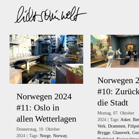
Zum
Inhalt
springen
Norwegen 
#10: Zurück
Norwegen 2024
die Stadt
#11: Oslo in
Montag, 07. Oktober
allen Wetterlagen
2024
|
Tags:
Asker
,
Bæ
Verk
,
Drammen
,
Filips
Donnerstag, 10. Oktober
Brygge
,
Glassverk
,
Gun
2024
|
Tags:
Norge
,
Norway
,