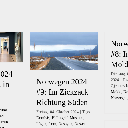
Norw
#8: 
Mold
2024
Dienstag, 
Norwegen 2024
2024
|
Ta
 in
Gjemnes k
#9: Im Zickzack
Molde
,
No
Norwegen
Richtung Süden
rums
Freitag, 04. Oktober 2024
|
Tags:
tad
Dombås
,
Hallingdal Museum
,
erius
,
Lågen
,
Lom
,
Nesbyen
,
Nesset