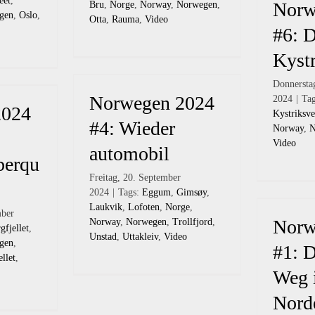
eet
,
Norw
Bru
,
Norge
,
Norway
,
Norwegen
,
gen
,
Oslo
,
Otta
,
Rauma
,
Video
#6: D
Kystr
Donnersta
Norwegen 2024
2024
|
Ta
2024
Kystriksve
#4: Wieder
Norway
,
N
Video
automobil
berqu
Freitag, 20. September
2024
|
Tags:
Eggum
,
Gimsøy
,
Laukvik
,
Lofoten
,
Norge
,
mber
Norw
Norway
,
Norwegen
,
Trollfjord
,
gfjellet
,
Unstad
,
Uttakleiv
,
Video
gen
,
#1: D
ellet
,
Weg 
Nord