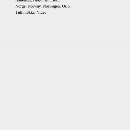
Hadeland
,
Nasjonalmuseet
,
Norge
,
Norway
,
Norwegen
,
Oslo
,
Tullinløkka
,
Video