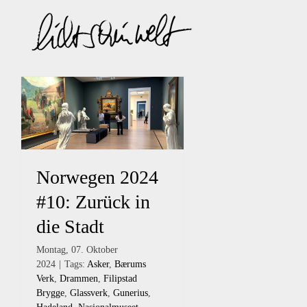
Zum
Inhalt
springen
Norwegen 2024
#10: Zurück in
die Stadt
Montag, 07. Oktober
2024
|
Tags:
Asker
,
Bærums
Verk
,
Drammen
,
Filipstad
Brygge
,
Glassverk
,
Gunerius
,