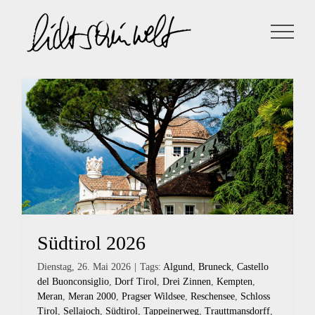
Zum
Inhalt
springen
Südtirol 2026
Dienstag, 26. Mai 2026
|
Tags:
Algund
,
Bruneck
,
Castello
del Buonconsiglio
,
Dorf Tirol
,
Drei Zinnen
,
Kempten
,
Meran
,
Meran 2000
,
Pragser Wildsee
,
Reschensee
,
Schloss
Tirol
,
Sellajoch
,
Südtirol
,
Tappeinerweg
,
Trauttmansdorff
,