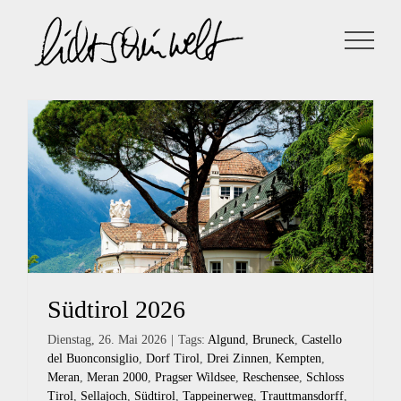
Zum
Inhalt
springen
Südtirol 2026
Dienstag, 26. Mai 2026
|
Tags:
Algund
,
Bruneck
,
Castello
del Buonconsiglio
,
Dorf Tirol
,
Drei Zinnen
,
Kempten
,
Meran
,
Meran 2000
,
Pragser Wildsee
,
Reschensee
,
Schloss
Tirol
,
Sellajoch
,
Südtirol
,
Tappeinerweg
,
Trauttmansdorff
,