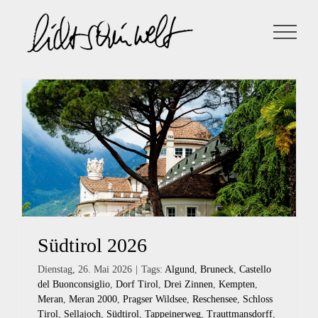
Zum
Inhalt
springen
Südtirol 2026
Dienstag, 26. Mai 2026
|
Tags:
Algund
,
Bruneck
,
Castello
del Buonconsiglio
,
Dorf Tirol
,
Drei Zinnen
,
Kempten
,
Meran
,
Meran 2000
,
Pragser Wildsee
,
Reschensee
,
Schloss
Tirol
,
Sellajoch
,
Südtirol
,
Tappeinerweg
,
Trauttmansdorff
,