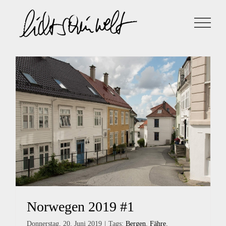
Zum
Inhalt
springen
Norwegen 2019 #1
Donnerstag, 20. Juni 2019
|
Tags:
Bergen
,
Fähre
,