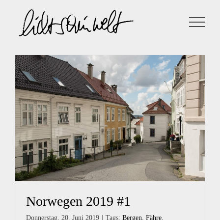
Zum
Inhalt
springen
Norwegen 2019 #1
Donnerstag, 20. Juni 2019
|
Tags:
Bergen
,
Fähre
,