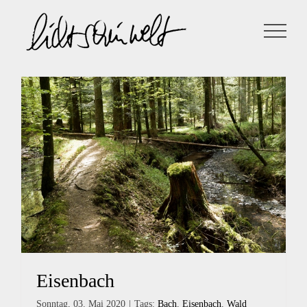
Zum
Inhalt
springen
Eisenbach
Sonntag, 03. Mai 2020
|
Tags:
Bach
,
Eisenbach
,
Wald