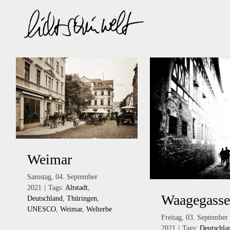
Zum
Inhalt
springen
Weimar
Samstag, 04. September
2021
|
Tags:
Altstadt
,
Waagegasse
Deutschland
,
Thüringen
,
UNESCO
,
Weimar
,
Welterbe
Freitag, 03. September
2021
|
Tags:
Deutschla