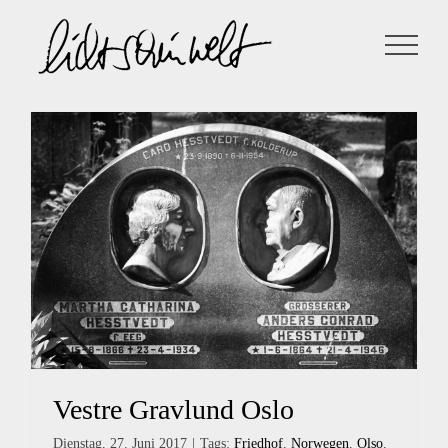
Zum
Inhalt
springen
Vestre Gravlund Oslo
Dienstag, 27. Juni 2017
|
Tags:
Friedhof
,
Norwegen
,
Olso
,