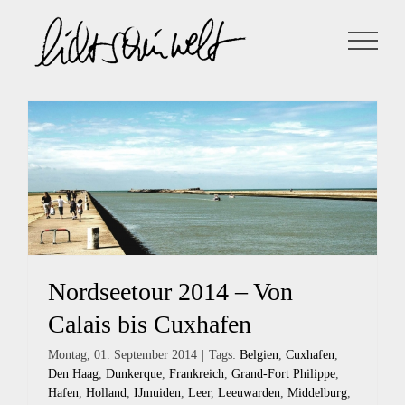
Zum
Inhalt
springen
Nordseetour 2014 – Von
Calais bis Cuxhafen
Montag, 01. September 2014
|
Tags:
Belgien
,
Cuxhafen
,
Den Haag
,
Dunkerque
,
Frankreich
,
Grand-Fort Philippe
,
Hafen
,
Holland
,
IJmuiden
,
Leer
,
Leeuwarden
,
Middelburg
,