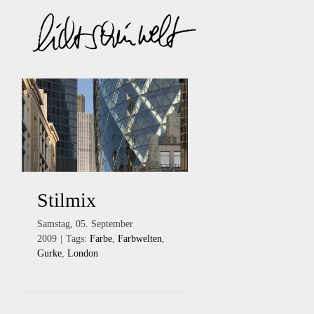
Zum
Inhalt
springen
Stilmix
Samstag, 05. September
2009
|
Tags:
Farbe
,
Farbwelten
,
Gurke
,
London