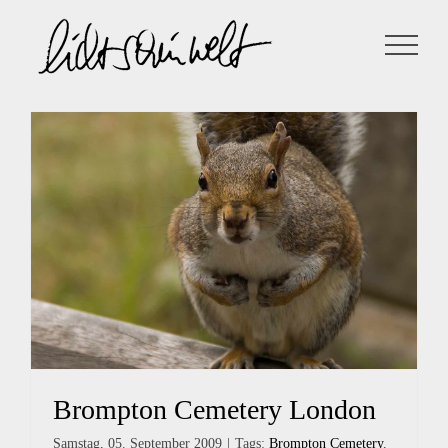
Zum
Inhalt
springen
Brompton Cemetery London
Samstag, 05. September 2009
|
Tags:
Brompton Cemetery
,