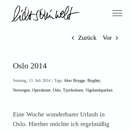
Zum
Inhalt
springen
Zurück
Vor
Oslo 2014
Sonntag, 13. Juli 2014
|
Tags:
Aker Brygge
,
Bygdøy
,
Norwegen
,
Operahuset
,
Oslo
,
Tjuvholmen
,
Vigelandsparken
Eine Woche wunderbarer Urlaub in
Oslo. Hierher möchte ich regelmäßig