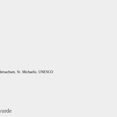
dersachsen
,
St. Michaelis
,
UNESCO
wurde