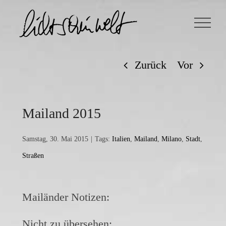
Zum
Inhalt
springen
Zurück
Vor
Mailand 2015
Samstag, 30. Mai 2015
|
Tags:
Italien
,
Mailand
,
Milano
,
Stadt
,
Straßen
Mailänder Notizen:
Nicht zu übersehen: