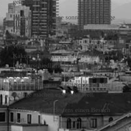
gemütlicher.
Im Parco Sempione sonnen sich riesige
alte Bäume, Menschen und
Schildkröten.
Wenn man Pech hat, muss man die
Kakophonie mehrerer Sraßenmusiker
in unterschiedlichen Musikrichtungen
und Tonarten gleichzeitig ertragen,
aber die Sonne und die Schönheit der
Anlage machen es wieder wett.
Mailand ist mindestens einen Besuch
wert.