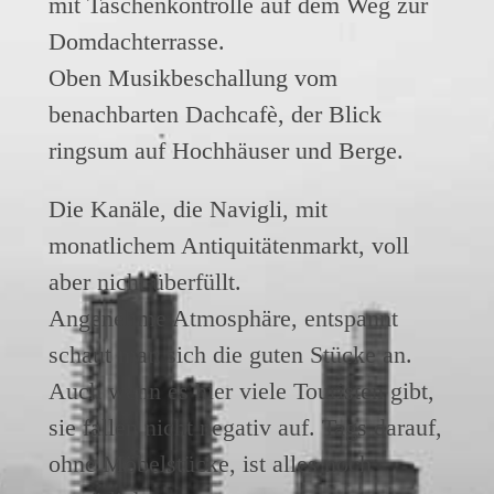
mit Taschenkontrolle auf dem Weg zur
Domdachterrasse.
Oben Musikbeschallung vom
benachbarten Dachcafè, der Blick
ringsum auf Hochhäuser und Berge.
Die Kanäle, die Navigli, mit
monatlichem Antiquitätenmarkt, voll
aber nicht überfüllt.
Angenehme Atmosphäre, entspannt
schaut man sich die guten Stücke an.
Auch wenn es hier viele Touristen gibt,
sie fallen nicht negativ auf. Tags darauf,
ohne Möbelstücke, ist alles noch